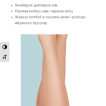
Smuklejsze, jędrniejsze uda.
Poprawa konturu ciała i napięcia skóry.
Większy komfort w noszeniu ubrań i podczas
aktywności fizycznej.
Toggle High Contrast
Toggle Font size